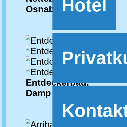
Hotel
Osnabrück
Privat
Entdeckerbad,
Damp
Kontak