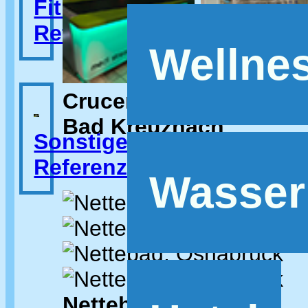
Fitness-
Referenzen
Wellne
Crucenia,
Bad Kreuznach
Sonstige
Referenzen
Wasser
Nettebad,