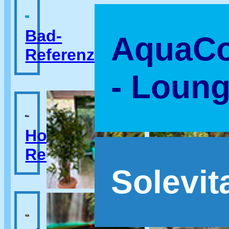
Bad-
AquaCo
Referenzen
- Loun
Hotel-
Referenzen
Solevit